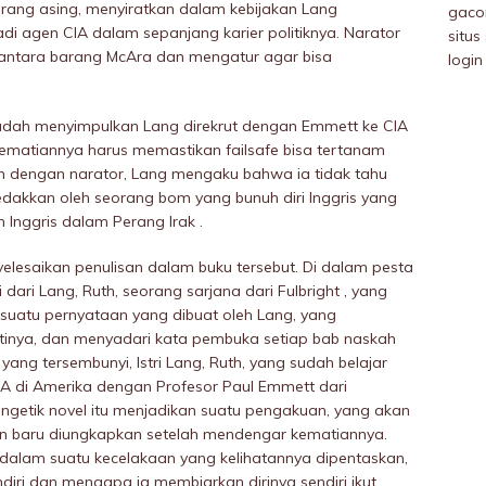
rang asing, menyiratkan dalam kebijakan Lang
gaco
di agen CIA dalam sepanjang karier politiknya. Narator
situs
antara barang McAra dan mengatur agar bisa
login
dah menyimpulkan Lang direkrut dengan Emmett ke CIA
matiannya harus memastikan failsafe bisa tertanam
 dengan narator, Lang mengaku bahwa ia tidak tahu
dakkan oleh seorang bom yang bunuh diri Inggris yang
Inggris dalam Perang Irak .
elesaikan penulisan dalam buku tersebut. Di dalam pesta
dari Lang, Ruth, seorang sarjana dari Fulbright , yang
suatu pernyataan yang dibuat oleh Lang, yang
nya, dan menyadari kata pembuka setiap bab naskah
ng tersembunyi, Istri Lang, Ruth, yang sudah belajar
IA di Amerika dengan Profesor Paul Emmett dari
engetik novel itu menjadikan suatu pengakuan, yang akan
 baru diungkapkan setelah mendengar kematiannya.
 dalam suatu kecelakaan yang kelihatannya dipentaskan,
ri dan mengapa ia membiarkan dirinya sendiri ikut