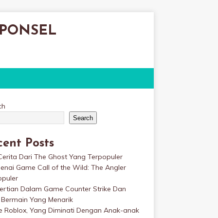
 PONSEL
ch
Search
cent Posts
Cerita Dari The Ghost Yang Terpopuler
nai Game Call of the Wild: The Angler
opuler
ertian Dalam Game Counter Strike Dan
 Bermain Yang Menarik
 Roblox, Yang Diminati Dengan Anak-anak