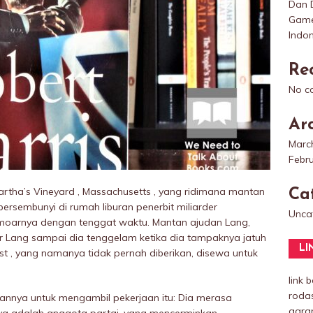
Dan 
Game
Indo
Re
No c
Ar
Marc
Febr
 Martha’s Vineyard , Massachusetts , yang ridimana mantan
Ca
rsembunyi di rumah liburan penerbit miliarder
Unca
oarnya dengan tenggat waktu. Mantan ajudan Lang,
r Lang sampai dia tenggelam ketika dia tampaknya jatuh
LI
ost , yang namanya tidak pernah diberikan, disewa untuk
link 
rodas
nnya untuk mengambil pekerjaan itu: Dia merasa
gara