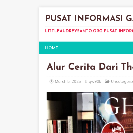
PUSAT INFORMASI 
LITTLEAUDREYSANTO.ORG PUSAT INFO
HOME
Alur Cerita Dari T
March 5, 2025
qw90k
Uncategori