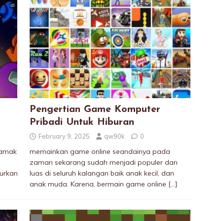
Pengertian Game Komputer
Pribadi Untuk Hiburan
February 9, 2025
qw90k
0
jamak
memainkan game online seandainya pada
zaman sekarang sudah menjadi populer dan
lurkan
luas di seluruh kalangan baik anak kecil, dan
anak muda. Karena, bermain game online
[…]