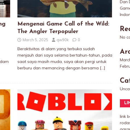
Dan 
Game
Indo
ng
Mengenai Game Call of the Wild:
Re
The Angler Terpopuler
No c
March 5, 2025
qw90k
0
Beraktivitas di alam yang terbuka sudah
Ar
menjauh dari saya selama bertahun-tahun, pada
Marc
 Adam
saat saya masih muda, saya akan pergi untuk
Febr
berburu dan memancing dengan bersama
[…]
Ca
Unca
LI
link 
rodas
gara