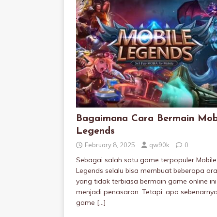
Bagaimana Cara Bermain Mob
Legends
February 8, 2025
qw90k
0
Sebagai salah satu game terpopuler Mobile
Legends selalu bisa membuat beberapa or
yang tidak terbiasa bermain game online ini
menjadi penasaran. Tetapi, apa sebenarny
game
[…]