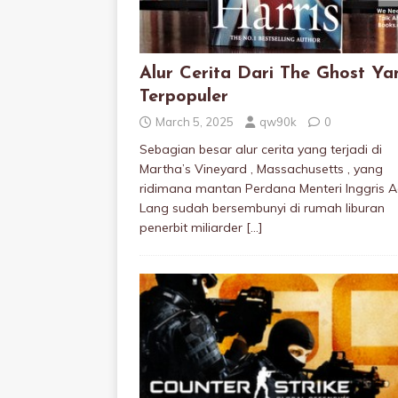
Alur Cerita Dari The Ghost Ya
Terpopuler
March 5, 2025
qw90k
0
Sebagian besar alur cerita yang terjadi di
Martha’s Vineyard , Massachusetts , yang
ridimana mantan Perdana Menteri Inggris
Lang sudah bersembunyi di rumah liburan
penerbit miliarder
[…]