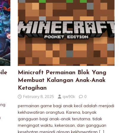
ile
Minicraft Permainan Blok Yang
Membuat Kalangan Anak-Anak
Ketagihan
February 8, 2025
qw90k
0
ang
permainan game bagi anak kecil adalah menjadi
kekhawatiran orangtua. Karena, banyak
a
gangguan bagi anak-anak terutama. tidak
mengingat waktu, kekerasan, dan gangguan
kesehatan menjadi alasan kekhawatiran
[…]