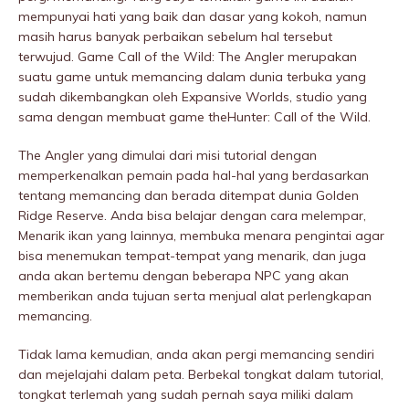
mempunyai hati yang baik dan dasar yang kokoh, namun
masih harus banyak perbaikan sebelum hal tersebut
terwujud. Game Call of the Wild: The Angler merupakan
suatu game untuk memancing dalam dunia terbuka yang
sudah dikembangkan oleh Expansive Worlds, studio yang
sama dengan membuat game theHunter: Call of the Wild.
The Angler yang dimulai dari misi tutorial dengan
memperkenalkan pemain pada hal-hal yang berdasarkan
tentang memancing dan berada ditempat dunia Golden
Ridge Reserve. Anda bisa belajar dengan cara melempar,
Menarik ikan yang lainnya, membuka menara pengintai agar
bisa menemukan tempat-tempat yang menarik, dan juga
anda akan bertemu dengan beberapa NPC yang akan
memberikan anda tujuan serta menjual alat perlengkapan
memancing.
Tidak lama kemudian, anda akan pergi memancing sendiri
dan mejelajahi dalam peta. Berbekal tongkat dalam tutorial,
tongkat terlemah yang sudah pernah saya miliki dalam