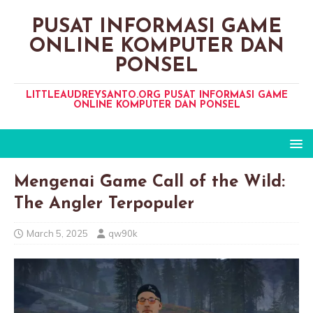
PUSAT INFORMASI GAME
ONLINE KOMPUTER DAN
PONSEL
LITTLEAUDREYSANTO.ORG PUSAT INFORMASI GAME
ONLINE KOMPUTER DAN PONSEL
Mengenai Game Call of the Wild:
The Angler Terpopuler
March 5, 2025
qw90k