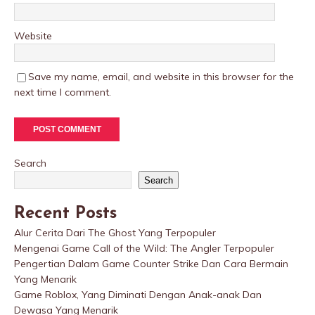
Website
Save my name, email, and website in this browser for the
next time I comment.
Search
Search
Recent Posts
Alur Cerita Dari The Ghost Yang Terpopuler
Mengenai Game Call of the Wild: The Angler Terpopuler
Pengertian Dalam Game Counter Strike Dan Cara Bermain
Yang Menarik
Game Roblox, Yang Diminati Dengan Anak-anak Dan
Dewasa Yang Menarik