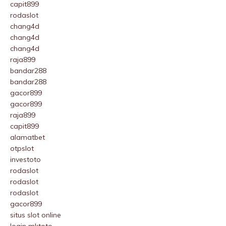
capit899
rodaslot
chang4d
chang4d
chang4d
raja899
bandar288
bandar288
gacor899
gacor899
raja899
capit899
alamatbet
otpslot
investoto
rodaslot
rodaslot
rodaslot
gacor899
situs slot online